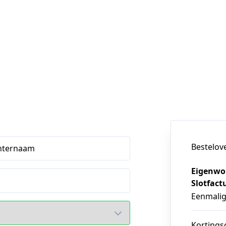
Bestelov
hternaam
Eigenwo
Slotfact
Eenmali
Kortings