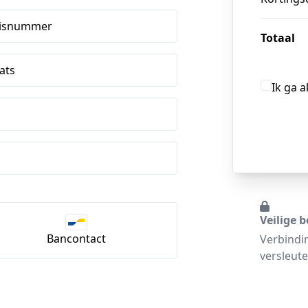
isnummer
Totaal
ats
Ik ga 
Veilige b
Bancontact
Verbindi
versleute