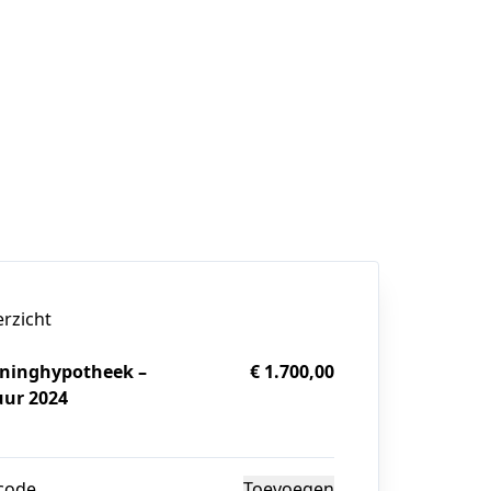
erzicht
ninghypotheek –
€ 1.700,00
uur 2024
g
code
Toevoegen